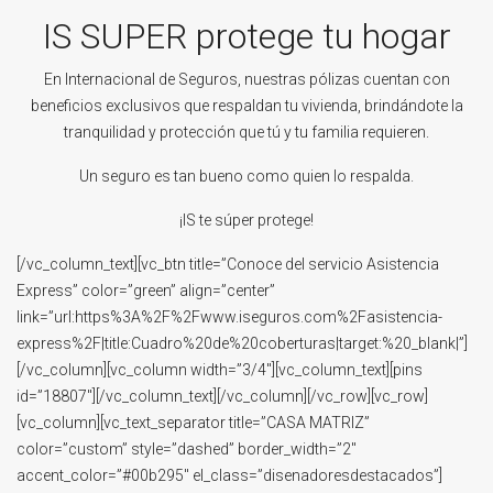
IS SUPER protege tu hogar
En Internacional de Seguros, nuestras pólizas cuentan con
beneficios exclusivos que respaldan tu vivienda, brindándote la
tranquilidad y protección que tú y tu familia requieren.
Un seguro es tan bueno como quien lo respalda.
¡IS te súper protege!
[/vc_column_text][vc_btn title=”Conoce del servicio Asistencia
Express” color=”green” align=”center”
link=”url:https%3A%2F%2Fwww.iseguros.com%2Fasistencia-
express%2F|title:Cuadro%20de%20coberturas|target:%20_blank|”]
[/vc_column][vc_column width=”3/4″][vc_column_text][pins
id=”18807″][/vc_column_text][/vc_column][/vc_row][vc_row]
[vc_column][vc_text_separator title=”CASA MATRIZ”
color=”custom” style=”dashed” border_width=”2″
accent_color=”#00b295″ el_class=”disenadoresdestacados”]