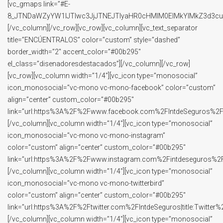
[vc_gmaps link=”#E-
8_JTNDaWZyYW1lJTIwc3JjJTNEJTIyaHR0cHMlM0ElMkYlMkZ3d3c
[/vc_column][/vc_row][vc_row][vc_column][vc_text_separator
title=”ENCÚENTRALOS” color=”custom” style=”dashed”
border_width=”2″ accent_color=”#00b295″
el_class=”disenadoresdestacados”][/vc_column][/vc_row]
[vc_row][vc_column width=”1/4″][vc_icon type=”monosocial”
icon_monosocial=”vc-mono vc-mono-facebook” color=”custom”
align=”center” custom_color=”#00b295″
link=”url:https%3A%2F%2Fwww.facebook.com%2FIntdeSeguros%2F%3
[/vc_column][vc_column width=”1/4″][vc_icon type=”monosocial”
icon_monosocial=”vc-mono vc-mono-instagram”
color=”custom” align=”center” custom_color=”#00b295″
link=”url:https%3A%2F%2Fwww.instagram.com%2Fintdeseguros%2F|t
[/vc_column][vc_column width=”1/4″][vc_icon type=”monosocial”
icon_monosocial=”vc-mono vc-mono-twitterbird”
color=”custom” align=”center” custom_color=”#00b295″
link=”url:https%3A%2F%2Ftwitter.com%2FIntdeSeguros|title:Twitter
[/vc_column][vc_column width=”1/4″][vc_icon type=”monosocial”