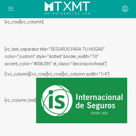
[vc_row][vc_column]
[vc_text_separator title=”SEGUROS PARA TU HOGAR”
color=”custom” style=”dotted” border_width=”10″
accent_color=”#00b295″ el_class=”decoracinohead”]
[/vc_column][/vc_row][vc_row][vc_column width=”1/4″]
[vc_column_text]