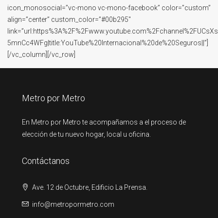
icon_monosocial=”vc-mono vc-mono-facebook” color=”custom”
align=”center” custom_color=”#00b295″
link=”url:https%3A%2F%2Fwww.youtube.com%2Fchannel%2FUCsX
5mnCc4WFg|title:YouTube%20Internacional%20de%20Seguros||”]
[/vc_column][/vc_row]
Metro por Metro
En Metro por Metro te acompañamos a el proceso de
elección de tu nuevo hogar, local u oficina.
Contáctanos
Ave. 12 de Octubre, Edificio La Prensa.
info@metropormetro.com