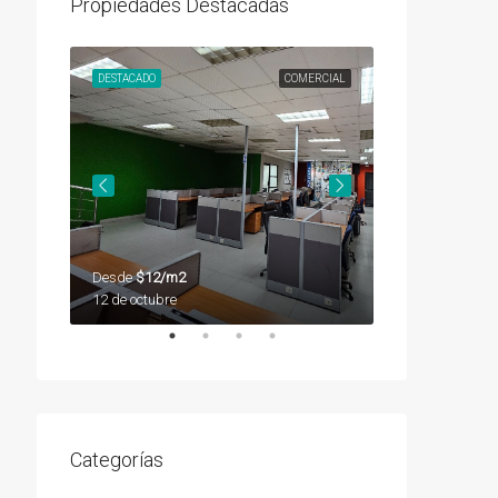
Propiedades Destacadas
SEGUNDA
DESTACADO
COMERCIAL
DESTACADO
Desde
$12/m2
Desde
$12/m2
12 de octubre
12 de octubre
Categorías