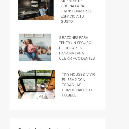
muebles de
cocina para
transformar el
espacio a tu
gusto
5 razones para
tener un Seguro
de hogar en
Panamá para
cubrir accidentes
Tiny Houses: vivir
en 35m2 con
todas las
comodidades es
posible