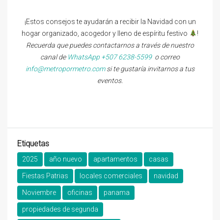
¡Estos consejos te ayudarán a recibir la Navidad con un
hogar organizado, acogedor y lleno de espíritu festivo
!
Recuerda que puedes contactarnos a través de nuestro
canal de
WhatsApp +507 6238-5599
o correo
info@metropormetro.com
si te gustaría invitarnos a tus
eventos.
Etiquetas
2025
año nuevo
apartamentos
casas
Fiestas Patrias
locales comerciales
navidad
Noviembre
oficinas
panama
propiedades de segunda