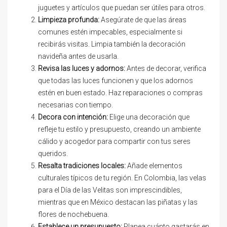
juguetes y artículos que puedan ser útiles para otros.
Limpieza profunda:
Asegúrate de que las áreas
comunes estén impecables, especialmente si
recibirás visitas. Limpia también la decoración
navideña antes de usarla.
Revisa las luces y adornos:
Antes de decorar, verifica
que todas las luces funcionen y que los adornos
estén en buen estado. Haz reparaciones o compras
necesarias con tiempo.
Decora con intención:
Elige una decoración que
refleje tu estilo y presupuesto, creando un ambiente
cálido y acogedor para compartir con tus seres
queridos.
Resalta tradiciones locales:
Añade elementos
culturales típicos de tu región. En Colombia, las velas
para el Día de las Velitas son imprescindibles,
mientras que en México destacan las piñatas y las
flores de nochebuena.
Establece un presupuesto:
Planea cuánto gastarás en