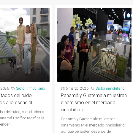
 2026
Sector inmobiliario
6 marzo, 2026
Sector inmobiliario
ados del ruido,
Panamá y Guatemala muestran
s a lo esencial
dinamismo en el mercado
inmobiliario
os del ruido, conectados a
Panamá Pacífico redefine la
Panamá y Guatemala muestran
ender...
dinamismo en el mercado inmobiliario,
aunque persisten desafíos de...