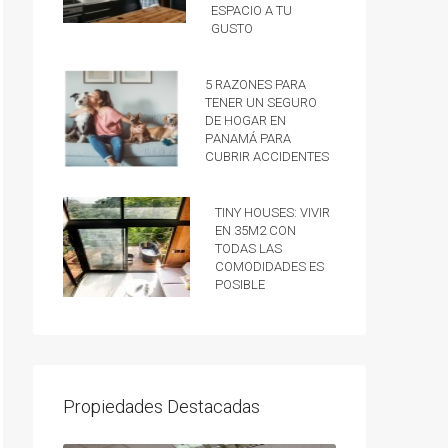
espacio a tu
gusto
5 razones para
tener un Seguro
de hogar en
Panamá para
cubrir accidentes
Tiny Houses: vivir
en 35m2 con
todas las
comodidades es
posible
Propiedades Destacadas