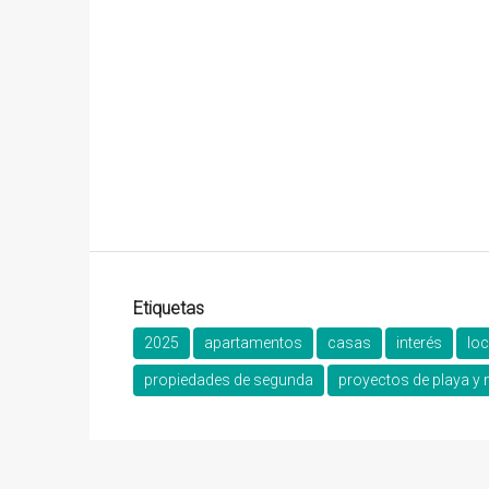
Etiquetas
2025
apartamentos
casas
interés
lo
propiedades de segunda
proyectos de playa y