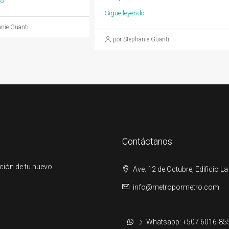
do
Sigue leyendo
anie Guanti
por Stephanie Guanti
Contáctanos
ción de tu nuevo
Ave. 12 de Octubre, Edificio La
info@metropormetro.com
Whatsapp: +507 6016-85