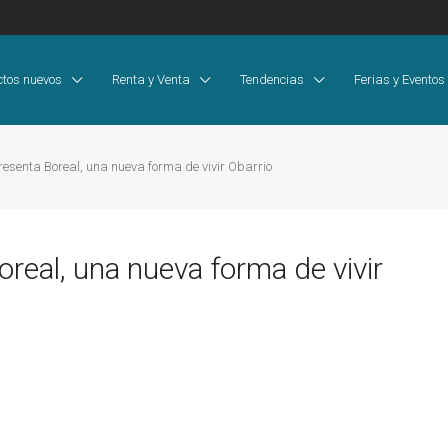
ctos nuevos
Renta y Venta
Tendencias
Ferias y Eventos
resenta Boreal, una nueva forma de vivir Obarrio
real, una nueva forma de vivir