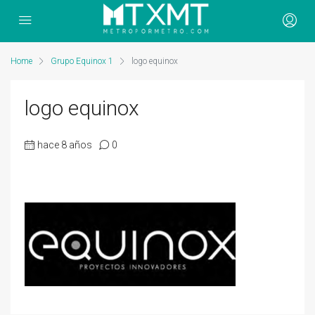
Home
Grupo Equinox 1
logo equinox
logo equinox
hace 8 años
0