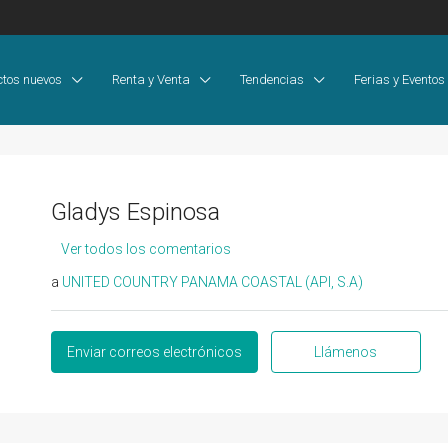
ctos nuevos
Renta y Venta
Tendencias
Ferias y Eventos
Gladys Espinosa
Ver todos los comentarios
a
UNITED COUNTRY PANAMA COASTAL (API, S.A)
Enviar correos electrónicos
Llámenos