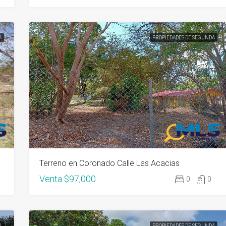
A
PROPIEDADES DE SEGUNDA
Terreno en Coronado Calle Las Acacias
Venta
$97,000
0
0
A
PROPIEDADES DE SEGUNDA