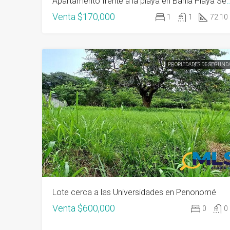
Apartamento frente a la playa en Ba
Venta
$170,000
1
1
72.10
PROPIEDADES DE SEGUND
Lote cerca a las Universidades en Penonomé
Venta
$600,000
0
0