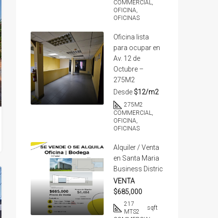
COMMERCIAL,
OFICINA,
OFICINAS
Oficina lista
para ocupar en
Av. 12 de
Octubre –
275M2
Desde
$12/m2
275
M2
COMMERCIAL,
OFICINA,
OFICINAS
Alquiler / Venta
en Santa Maria
Business Distric
VENTA
$685,000
217
sqft
MTS2