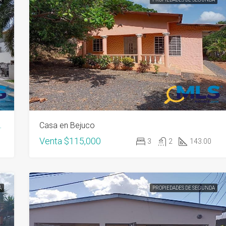
cos metros del mar
Casa en Bejuco
Venta
$115,000
3
2
143.00
A
PROPIEDADES DE SEGUNDA