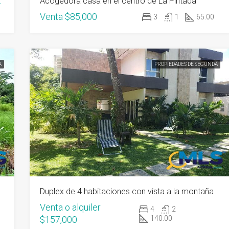
hia Playa Serena
Acogedora casa en el centro de La Pintada
Venta
$85,000
3
1
65.00
A
PROPIEDADES DE SEGUNDA
​Duplex de 4 habitaciones con vista a la montaña
Venta o alquiler
4
2
$157,000
140.00