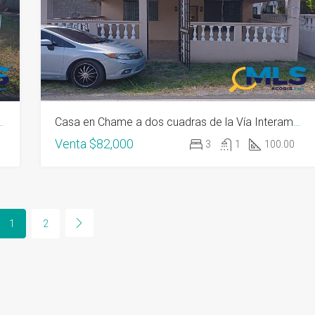
idencial Hacienda El Mirador
Casa en Chame a dos cuadras de la Vía Interamericana
Venta
$82,000
3
1
100.00
1
2