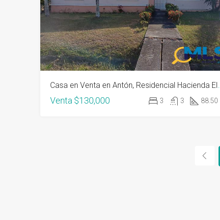
Casa en Venta en Antón, Res
Venta
$130,000
3
3
88.50