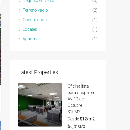
Negocio en venta
(3)
Terreno vacio
(2)
Consultorios
(1)
Locales
(1)
Apartment
(1)
Latest Properties
Oficina lista
para ocupar en
Av. 12 de
Octubre –
310M2
Desde
$12/m2
310
M2