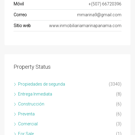
Móvil
+(507) 66720396
Correo
mmarina9@gmail.com
Sitio web
www.inmobiliariamarinapanama.com
Property Status
Propiedades de segunda
(3340)
Entrega Inmediata
(8)
Construcción
(6)
Preventa
(6)
Comercial
(3)
For Sale
(1)