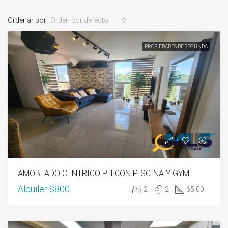
Ordenar por:
Orden por defecto
PROPIEDADES DE SEGUNDA
AMOBLADO CENTRICO PH CON PISCINA Y GYM
Alquiler
$800
2
2
65.00