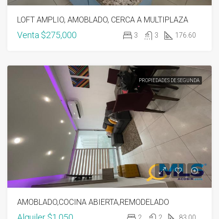
LOFT AMPLIO, AMOBLADO, CERCA A MULTIPLAZA
Venta
$275,000
3
3
176.60
PROPIEDADES DE SEGUNDA
AMOBLADO,COCINA ABIERTA,REMODELADO
Alquiler
$1,050
2
2
83.00