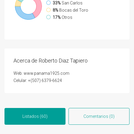
33%
San Carlos
8%
Bocas del Toro
17%
Otros
Acerca de Roberto Diaz Tapiero
Web: www.panama1925.com
Celular: +(507) 6379-6624
Listados (60)
Comentarios (0)