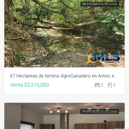
PROPIEDADES DE SEGUNDA
67 Hectareas de terreno AgroGanadero en Anton, en Via Interamericana
Venta
$3,316,000
0
0
PROPIEDADES DE SEGUNDA