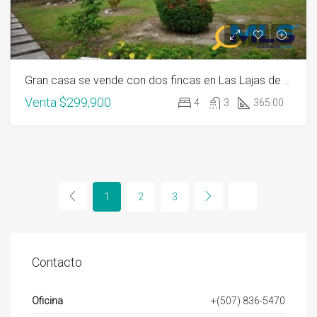
Gran casa se vende con dos fincas en Las Lajas de Chame
Venta
$299,900
4
3
365.00
1
2
3
Contacto
Oficina
+(507) 836-5470