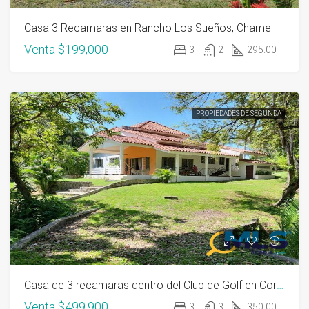
Casa 3 Recamaras en Rancho Los Sueños, Chame
Venta
$199,000
3
2
295.00
PROPIEDADES DE SEGUNDA
Casa de 3 recamaras dentro del Club de Golf en Coronado
Venta
$499,900
3
3
350.00