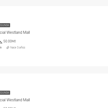
SEGUNDA
ial Westland Mall
50.00
M2
de
hace 3 años
SEGUNDA
ial Westland Mall