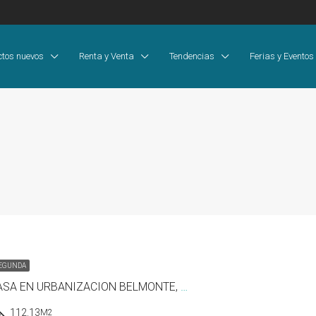
ctos nuevos
Renta y Venta
Tendencias
Ferias y Eventos
SEGUNDA
SE VENDE CASA EN URBANIZACION BELMONTE, HATO MONTAÑA, ARRAIJAN
112.13
M2