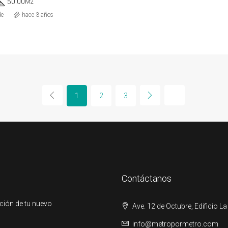
50.00
M2
de
hace 3 años
1
2
3
Contáctanos
ción de tu nuevo
Ave. 12 de Octubre, Edificio La
info@metropormetro.com