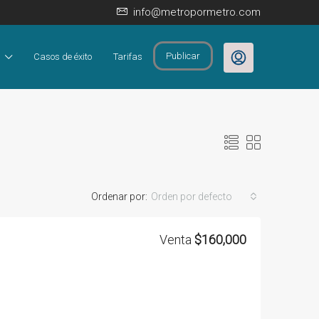
info@metropormetro.com
Publicar
Casos de éxito
Tarifas
Ordenar por:
Orden por defecto
Venta
$160,000