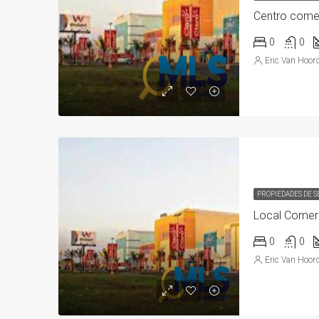
Centro comer
0
0
Eric Van Hoor
PROPIEDADES DE 
Local Comerc
0
0
Eric Van Hoor