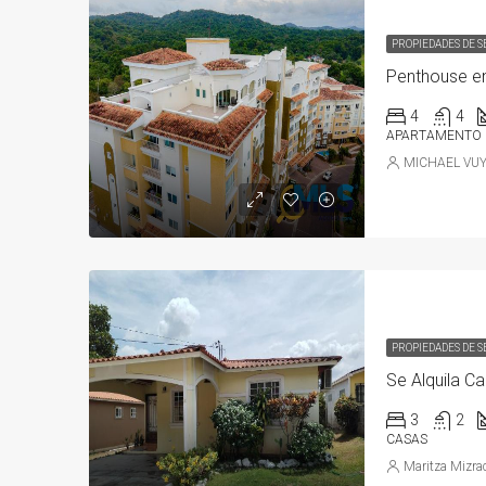
PROPIEDADES DE 
Penthouse e
4
4
APARTAMENTO
MICHAEL VU
PROPIEDADES DE 
Se Alquila Ca
3
2
CASAS
Maritza Mizra