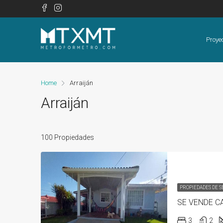
Proye
Home
Arraiján
Arraiján
100 Propiedades
PROPIEDADES DE 
3
2