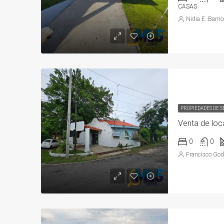
CASAS
Nidia E. Barri
PROPIEDADES DE 
Venta de loc
0
0
Francisco Go