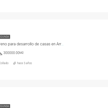
SEGUNDA
Venta de Terreno para desarrollo de casas en Arraijan
300000.00
M2
Collado
hace 3 años
SEGUNDA