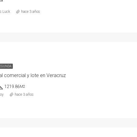
os Luck
hace 3 años
SEGUNDA
al comercial y lote en Veracruz
1219.86
M2
doy
hace 3 años