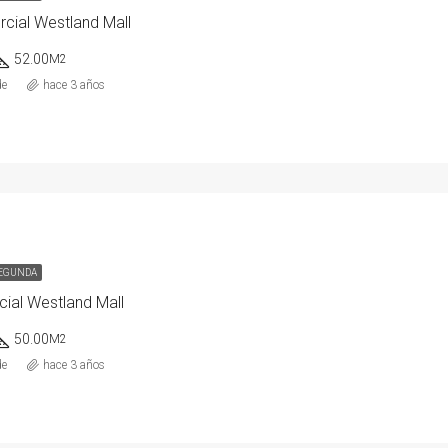
cial Westland Mall
52.00
M2
de
hace 3 años
SEGUNDA
ial Westland Mall
50.00
M2
de
hace 3 años