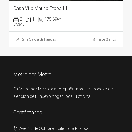
Casa Villa Marina Etapa III
2
1
175.69
M2
CASAS
Rene Garcia de Paredes
hace 3 años
Metro por Metro
En Metro por Metro te acompañamos a el proceso de
elección de tu nuevo hogar, local u oficina.
Contáctanos
Ave. 12 de Octubre, Edificio La Prensa.