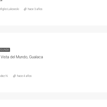
nfiglio-Lukowski
hace 3 años
SEGUNDA
a Vista del Mundo, Gualaca
dez N.
hace 4 años