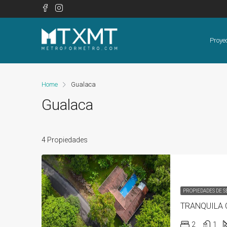
Proye
Home
Gualaca
Gualaca
4 Propiedades
PROPIEDADES DE 
2
1