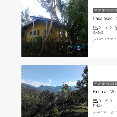
PROPIEDADES DE 
Casa asequib
2
2
CASAS
Carol Franklin
PROPIEDADES DE 
0
0
FINCA
Acobir
h