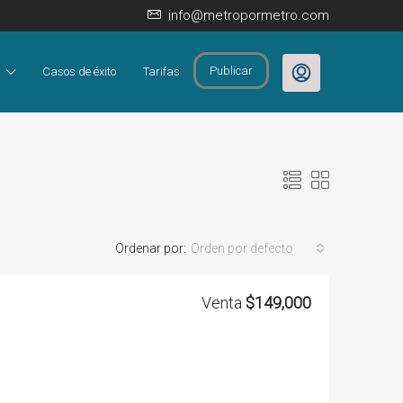
info@metropormetro.com
Publicar
Casos de éxito
Tarifas
Ordenar por:
Orden por defecto
Venta
$149,000