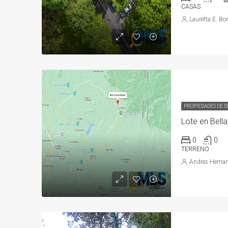
CASAS
Lauretta E. Bo
PROPIEDADES DE 
Lote en Bell
0
0
TERRENO
Andres Hernan