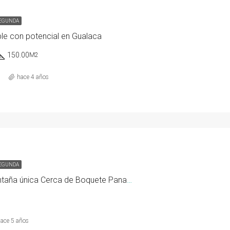
SEGUNDA
le con potencial en Gualaca
150.00
M2
hace 4 años
SEGUNDA
Finca de Montaña única Cerca de Boquete Panamá
ace 5 años