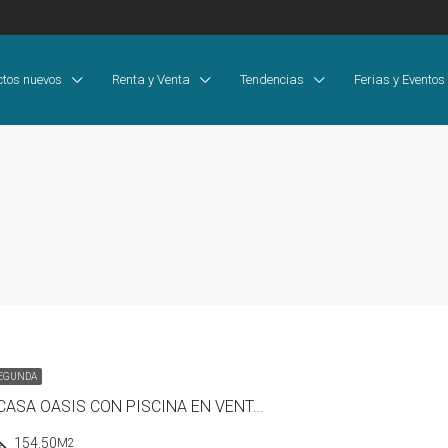
ctos nuevos
Renta y Venta
Tendencias
Ferias y Eventos
SEGUNDA
TRANQUILA CASA OASIS CON PISCINA EN VENTA EN GUALACA
154.50
M2