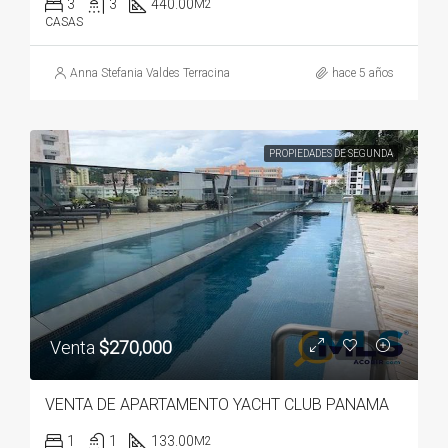
3
3
440.00
M2
CASAS
Anna Stefania Valdes Terracina
hace 5 años
PROPIEDADES DE SEGUNDA
Venta
$270,000
VENTA DE APARTAMENTO YACHT CLUB PANAMA
1
1
133.00
M2