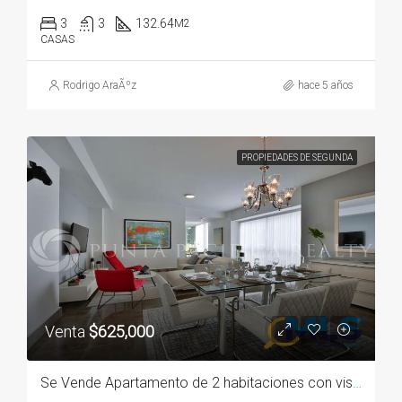
3
3
132.64
M2
CASAS
Rodrigo AraÃºz
hace 5 años
PROPIEDADES DE SEGUNDA
Venta
$625,000
Se Vende Apartamento de 2 habitaciones con vista al Mar en P.H. YOO