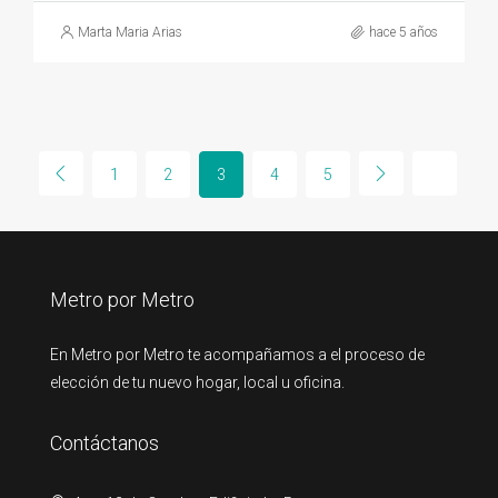
Marta Maria Arias
hace 5 años
1
2
3
4
5
Metro por Metro
En Metro por Metro te acompañamos a el proceso de
elección de tu nuevo hogar, local u oficina.
Contáctanos