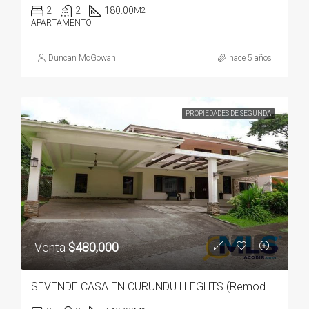
2
2
180.00
M2
APARTAMENTO
Duncan McGowan
hace 5 años
PROPIEDADES DE SEGUNDA
Venta
$480,000
SEVENDE CASA EN CURUNDU HIEGHTS (Remodelada)