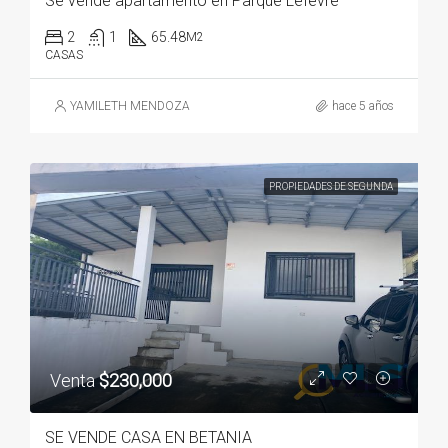
Se vende apartamento en Parque Lefevre
2
1
65.48
M2
CASAS
YAMILETH MENDOZA
hace 5 años
PROPIEDADES DE SEGUNDA
Venta
$230,000
SE VENDE CASA EN BETANIA