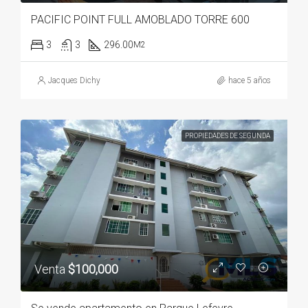
PACIFIC POINT FULL AMOBLADO TORRE 600
3
3
296.00
M2
Jacques Dichy
hace 5 años
PROPIEDADES DE SEGUNDA
Venta
$100,000