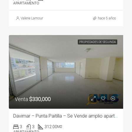
APARTAMENTO
Valerie Lamour
hace 5 años
PROPIEDADES DE SEGUNDA
Venta
$330,000
Davimar – Punta Paitilla – Se Vende amplio apartamento
3
3
312.00
M2