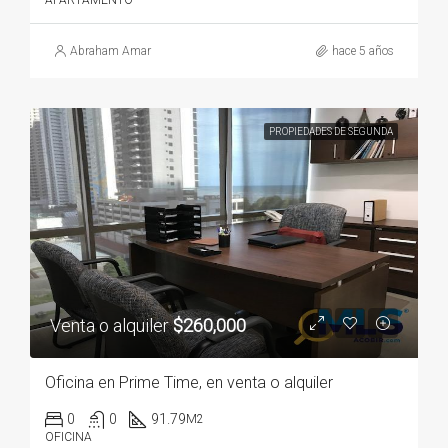
APARTAMENTO
Abraham Amar
hace 5 años
PROPIEDADES DE SEGUNDA
Venta o alquiler
$260,000
Oficina en Prime Time, en venta o alquiler
0
0
91.79
M2
OFICINA