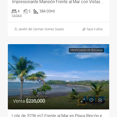
Impresionante Mansión Frente al Mar con Vistas Espectaculares
4
5
384.00
M2
CASAS
Janeth del Carmen Gomez Suarez
hace 5 años
PROPIEDADES DE SEGUNDA
Venta
$235,000
Lote de 3236 m2 Frente al Mar en Playa Rincón en Boca Chica Panamá