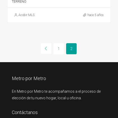
TERRENO
Acobir MLS
hace 5 años
1
2
Metro por Metro
En Metro por Metro te acompañamos a el proceso de
elección de tu nuevo hogar, local u oficina.
Contáctanos