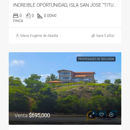
INCREIBLE OPORTUNIDAD, ISLA SAN JOSE “TITULADA”
0
0
0.00
M2
FINCA
Maria Eugenia de Abadia
hace 5 años
PROPIEDADES DE SEGUNDA
Venta
$695,000