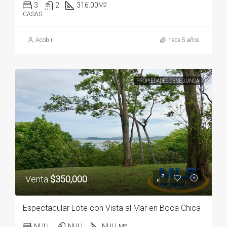
3
2
316.00
M2
CASAS
Acobir
hace 5 años
PROPIEDADES DE SEGUNDA
Venta
$350,000
Espectacular Lote con Vista al Mar en Boca Chica
NULL
NULL
NULL
M2