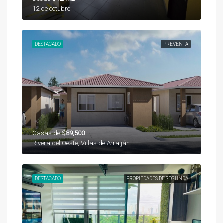
12 de octubre
DESTACADO
PREVENTA
Casas de
$89,500
Rivera del Oeste, Villas de Arraiján
DESTACADO
PROPIEDADES DE SEGUNDA