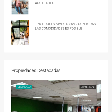
accidentes
Tiny Houses: vivir en 35m2 con todas
las comodidades es posible
Propiedades Destacadas
UNDA
DESTACADO
COMERCIAL
DES