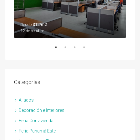
Desde
$12/m2
Des
12 de octubre
12 d
Categorías
Aliados
Decoración e Interiores
Feria Convivienda
Feria Panamá Este