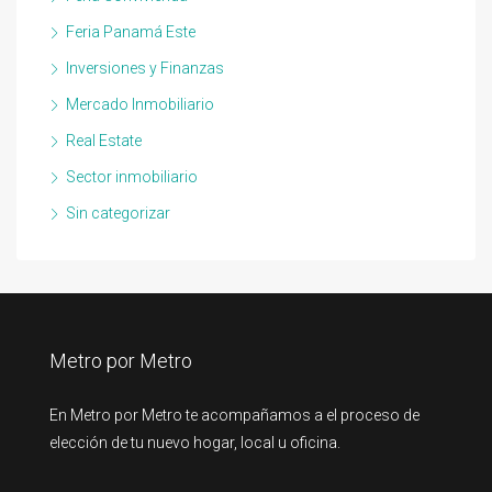
Feria Panamá Este
Inversiones y Finanzas
Mercado Inmobiliario
Real Estate
Sector inmobiliario
Sin categorizar
Metro por Metro
En Metro por Metro te acompañamos a el proceso de
elección de tu nuevo hogar, local u oficina.