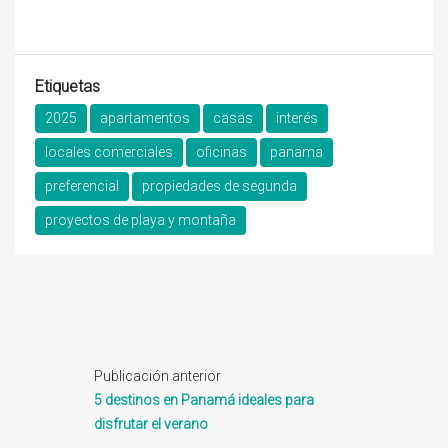
Etiquetas
2025
apartamentos
casas
interés
locales comerciales
oficinas
panama
preferencial
propiedades de segunda
proyectos de playa y montaña
Publicación anterior
5 destinos en Panamá ideales para
disfrutar el verano