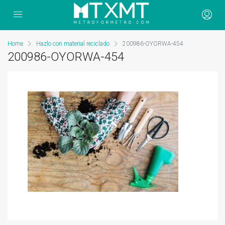
Home
Hazlo con material reciclado
200986-OYORWA-454
200986-OYORWA-454