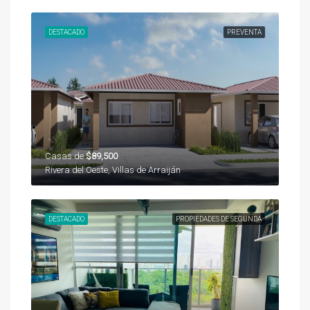
DESTACADO
PREVENTA
Casas de
$89,500
Rivera del Oeste, Villas de Arraiján
DESTACADO
PROPIEDADES DE SEGUNDA