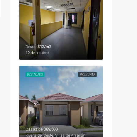
Desde
$12/m2
12 de octubre
DESTACADO
PREVENTA
Casas de
$89,500
Rivera del Oeste, Villas de Arraiján