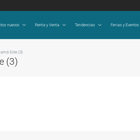
ctos nuevos
Renta y Venta
Tendencias
Ferias y Eventos
namá Este (3)
e (3)