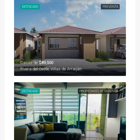
DESTACADO
PREVENTA
Casas de
$89,500
Rivera del Oeste, Villas de Arraiján
DESTACADO
PROPIEDADES DE SEGUNDA