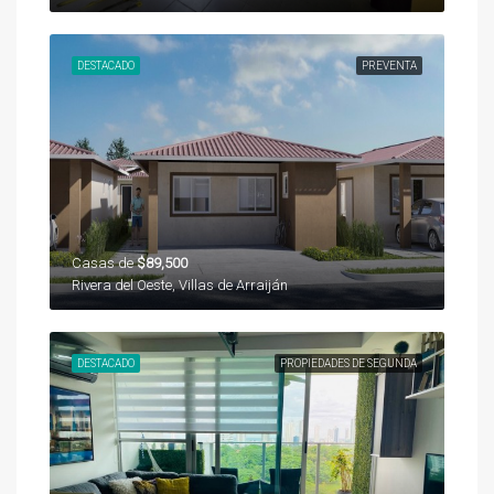
DESTACADO
PREVENTA
Casas de
$89,500
Rivera del Oeste, Villas de Arraiján
DESTACADO
PROPIEDADES DE SEGUNDA