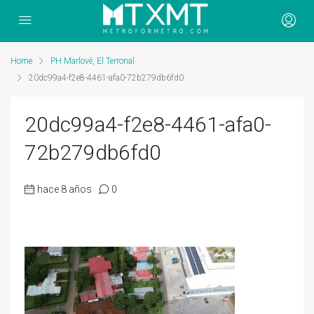
Home
PH Marlové, El Terronal
20dc99a4-f2e8-4461-afa0-72b279db6fd0
20dc99a4-f2e8-4461-afa0-
72b279db6fd0
hace 8 años
0