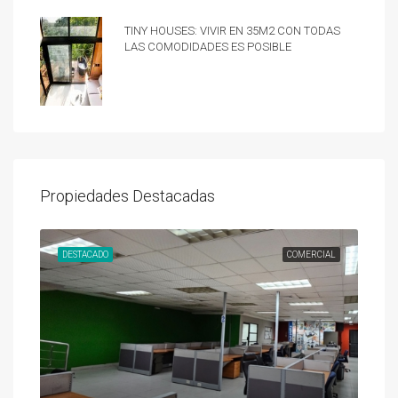
Tiny Houses: vivir en 35m2 con todas
las comodidades es posible
Propiedades Destacadas
UNDA
DESTACADO
COMERCIAL
DES