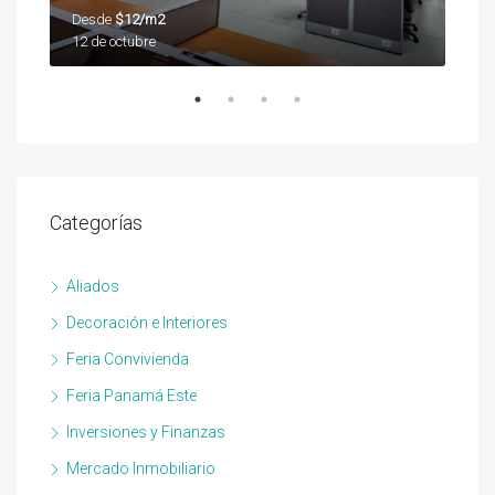
Desde
$12/m2
Des
12 de octubre
12 d
Categorías
Aliados
Decoración e Interiores
Feria Convivienda
Feria Panamá Este
Inversiones y Finanzas
Mercado Inmobiliario