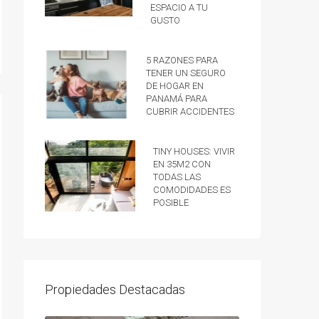
espacio a tu
gusto
5 razones para
tener un Seguro
de hogar en
Panamá para
cubrir accidentes
Tiny Houses: vivir
en 35m2 con
todas las
comodidades es
posible
Propiedades Destacadas