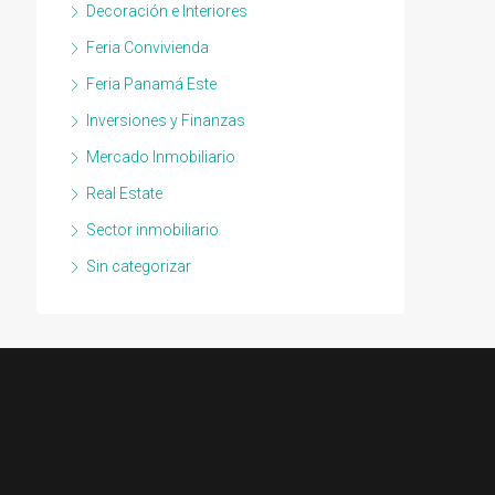
Decoración e Interiores
Feria Convivienda
Feria Panamá Este
Inversiones y Finanzas
Mercado Inmobiliario
Real Estate
Sector inmobiliario
Sin categorizar