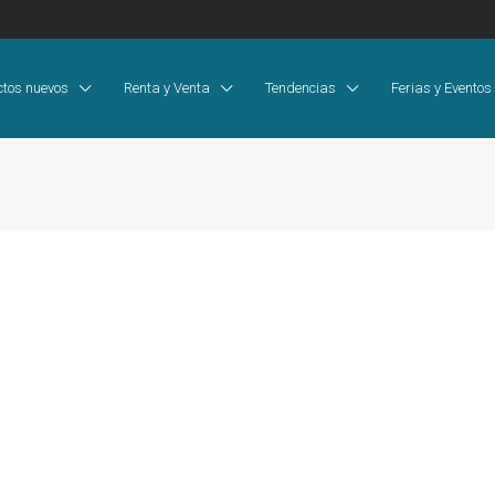
ctos nuevos
Renta y Venta
Tendencias
Ferias y Eventos