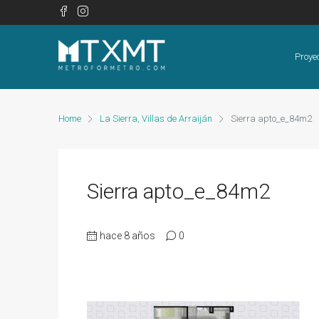
Proye
Home
La Sierra, Villas de Arraiján
Sierra apto_e_84m2
Sierra apto_e_84m2
hace 8 años
0