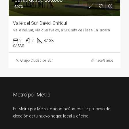
$973
Valle del Sur, David, Chiriquí
Valle del Sur, Vía querévalos, a 300 mts de Plaza La Riviera
2
2
87.38
CASAS
Grupo Ciudad del Sur
hace 8 años
Metro por Metro
En Metro por Metro te acompañamos a el proceso de
elección de tu nuevo hogar, local u oficina.