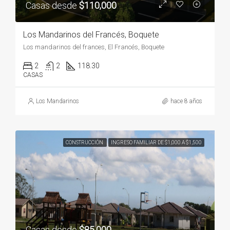
Casas desde
$110,000
Los Mandarinos del Francés, Boquete
Los mandarinos del frances, El Francés, Boquete
2
2
118.30
CASAS
Los Mandarinos
hace 8 años
CONSTRUCCIÓN
INGRESO FAMILIAR DE $1,000 A $1,500
Casas desde
$85,000