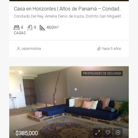
Casa en Horizontes | Altos de Panamá – Condado del Rey | LLÁMEME 6218-4535
Condado Del Rey, Amelia Denis de Icaza, Distrito San Miguelito, Bethania, Distrito Panamá, Panamá, 620, Panamá
4
4
460
m²
CASAS
cesarmolina
hace 5 años
PROPIEDADES DE SEGUNDA
$385,000