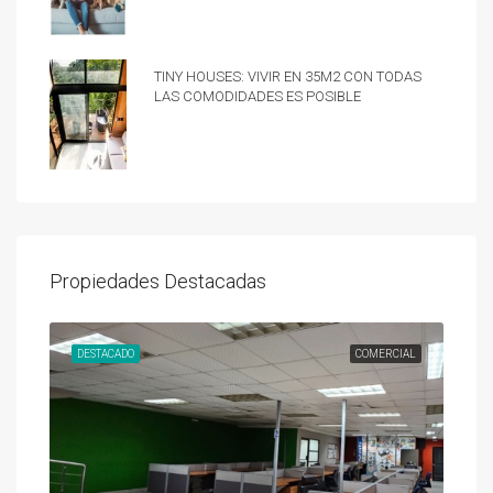
Tiny Houses: vivir en 35m2 con todas
las comodidades es posible
Propiedades Destacadas
UNDA
DESTACADO
COMERCIAL
DES