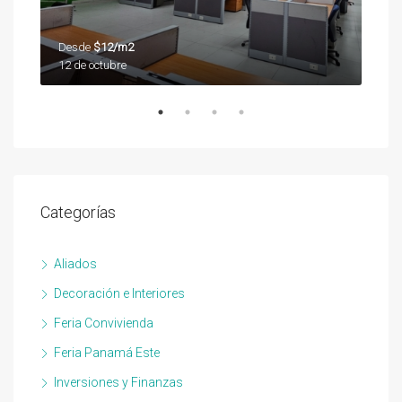
Desde
$12/m2
Des
12 de octubre
12 d
Categorías
Aliados
Decoración e Interiores
Feria Convivienda
Feria Panamá Este
Inversiones y Finanzas