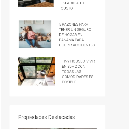
espacio a tu
gusto
5 razones para
tener un Seguro
de hogar en
Panamá para
cubrir accidentes
Tiny Houses: vivir
en 35m2 con
todas las
comodidades es
posible
Propiedades Destacadas