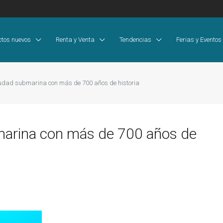
ctos nuevos
Renta y Venta
Tendencias
Ferias y Eventos
iudad submarina con más de 700 años de historia
bmarina con más de 700 años de