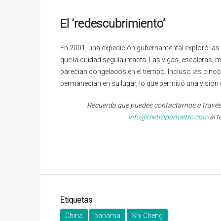
El ‘redescubrimiento’
En 2001, una expedición gubernamental exploró las
que la ciudad seguía intacta. Las vigas, escaleras,
parecían congelados en el tiempo. Incluso las cinco
permanecían en su lugar, lo que permitió una visión
Recuerda que puedes contactarnos a través
info@metropormetro.com
si t
Etiquetas
China
panama
Shi Cheng