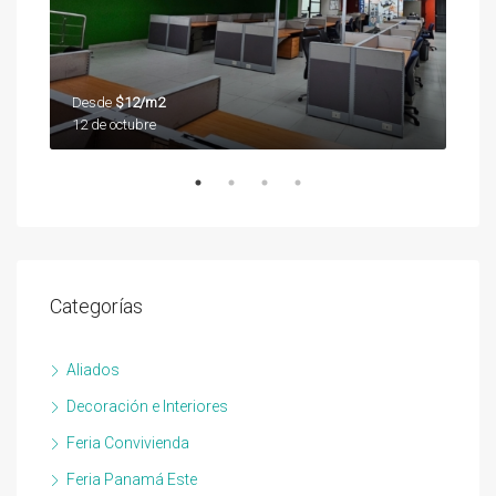
Desde
$12/m2
Des
12 de octubre
12 d
Categorías
Aliados
Decoración e Interiores
Feria Convivienda
Feria Panamá Este