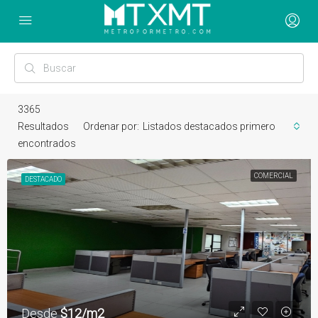
3365
Resultados
Ordenar por:
Listados destacados primero
encontrados
COMERCIAL
DESTACADO
Desde
$12/m2