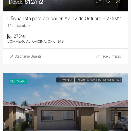
Desde
$12/m2
Oficina lista para ocupar en Av. 12 de Octubre – 275M2
12 de octubre
275
M2
COMMERCIAL, OFICINA, OFICINAS
Stephanie Guanti
hace 5 meses
PREVENTA
INGRESO FAMILIAR DESDE $1250
DESTACADO