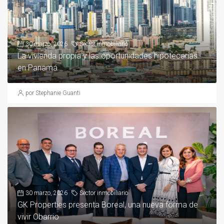
30 marzo, 2026
Sector inmobiliario
La vivienda propia y las oportunidades hipotecarias
en Panamá
por Stephanie Guanti
30 marzo, 2026
Sector inmobiliario
GK Properties presenta Boreal, una nueva forma de
vivir Obarrio