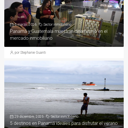
6 marzo, 2026
Sector inmobiliario
Panamá y Guatemala muestran dinamismo en el
mercado inmobiliario
por Stephanie Guanti
29 diciembre, 2025
Sector inmobiliario
5 destinos en Panamá ideales para disfrutar el verano