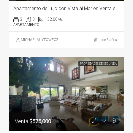
Apartamento de Lujo con Vista al Mar en Venta en Bijao Quarry Heights
3
3
132.00
M2
APARTAMENTO
MICHAEL VUYTOWECZ
hace 5 años
PROPIEDADES DE SEGUNDA
Venta
$575,000