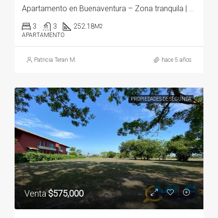
Apartamento en Buenaventura – Zona tranquila | 3 Recámaras
3
3
252.18
M2
APARTAMENTO
Patricia Teran M.
hace 5 años
PROPIEDADES DE SEGUNDA
Venta
$575,000