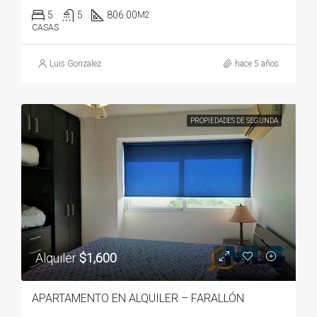
5
5
806.00
M2
CASAS
Luis Gonzalez
hace 5 años
PROPIEDADES DE SEGUNDA
Alquiler
$1,600
APARTAMENTO EN ALQUILER – FARALLÓN