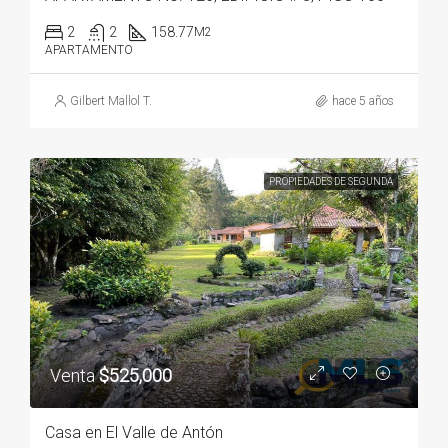
2
2
158.77
M2
APARTAMENTO
Gilbert Mallol T.
hace 5 años
PROPIEDADES DE SEGUNDA
Venta
$525,000
Casa en El Valle de Antón