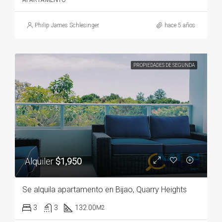
APARTAMENTO
Philip James Schlesinger
hace 5 años
PROPIEDADES DE SEGUNDA
Alquiler
$1,950
Se alquila apartamento en Bijao, Quarry Heights
3
3
132.00
M2