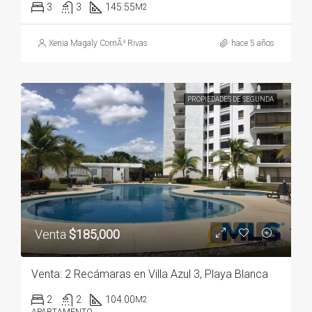
3
3
145.55
M2
Xenia Magaly CornÃ³ Rivas
hace 5 años
PROPIEDADES DE SEGUNDA
Venta
$185,000
Venta: 2 Recámaras en Villa Azul 3, Playa Blanca
2
2
104.00
M2