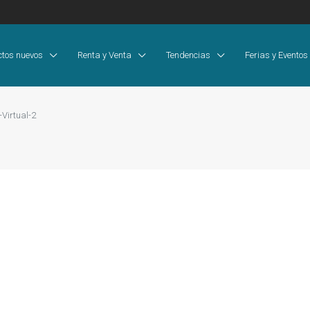
ctos nuevos
Renta y Venta
Tendencias
Ferias y Eventos
Virtual-2