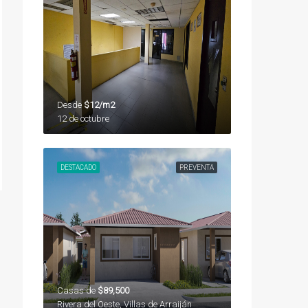
Desde
$12/m2
12 de octubre
DESTACADO
PREVENTA
Casas de
$89,500
Rivera del Oeste, Villas de Arraiján