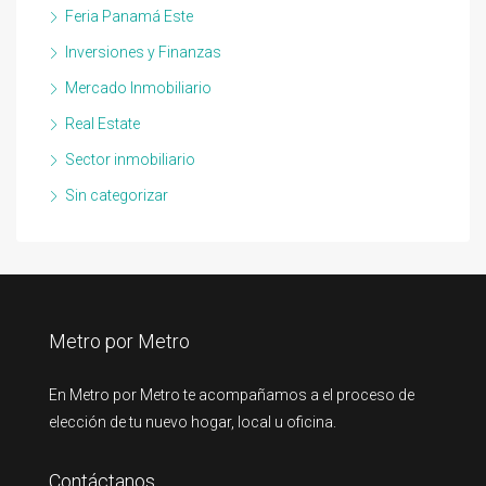
Feria Panamá Este
Inversiones y Finanzas
Mercado Inmobiliario
Real Estate
Sector inmobiliario
Sin categorizar
Metro por Metro
En Metro por Metro te acompañamos a el proceso de
elección de tu nuevo hogar, local u oficina.
Contáctanos