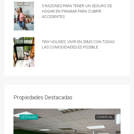
5 razones para tener un Seguro de
hogar en Panamá para cubrir
accidentes
Tiny Houses: vivir en 35m2 con todas
las comodidades es posible
Propiedades Destacadas
UNDA
DESTACADO
COMERCIAL
DES